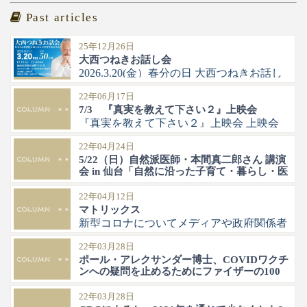
Past articles
25年12月26日
大西つねきお話し会
2026.3.20(金）春分の日 大西つねきお話し
会 12:15受付 13:00開始 場所：ごとう整形
22年06月17日
外科待合室 仙台市青葉区本町2−4−８ ５
7/3 『真実を教えて下さい２』上映会
１０ビル4階 参加費3,000円 中学生以下無
『真実を教えて下さい２』上映会 上映会
料、高校
終了後に、コロナワクチンのご遺族と、ワ
22年04月24日
クチン後遺症駆け込み寺の鵜川和久代表
5/22（日）自然派医師・本間真二郎さん 講演
ナカムラクリニックの中村篤史院長を交え
会 in 仙台「自然に沿った子育て・暮らし・医
てのお話しを行います。 ワクチン後遺症
学」
の方が激
5/22（日）自然派医師・本間真二郎さん 講
22年04月12日
マトリックス
演会 in 仙台「自然に沿った子育て・暮ら
新型コロナについてメディアや政府関係者
し・医学」 子供には病気を自分で治す力
から報道されたことがすべて嘘であったよ
がある お申し込みは下記からお願いしま
22年03月28日
うに、ウクライナについても同じプロパガ
す。 https://nestsen
ポール・アレクサンダー博士、COVIDワクチ
ンダで作られた嘘である。 ジョン・F・ケ
ンへの疑問を止めるためにファイザーの100
ネディ大統領暗殺、その弟のロバート・ケ
万ドルのオファーを拒否したと語る
ネディ
ポール・アレクサンダー博士、COVIDワ
22年03月28日