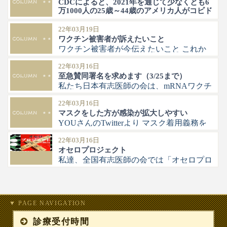
CDCによると、2021年を通じて少なくとも6
クチンへの疑問を止めるためにファイザー
万1000人の25歳～44歳のアメリカ人がコビド
の100万ドルのオファーを拒否したと語る
ワクチンによって死亡した
カナダの健康研究者で元トランプ政権関係
CDCによると、2021年を通じて少なくと
22年03月19日
者は、『ファイザーは私に100万ドル＆月
ワクチン被害者が訴えたいこと
も6万1000人の25歳～44歳のアメリカ人が
ワクチン被害者が今伝えたいこと これか
コビドワクチンによって死亡した by the
らお子さんへワクチン接種を考えていらっ
exposé on March 26, 2022
22年03月16日
しゃる親御さんへ このワクチンの怖さを
至急賛同署名を求めます（3/25まで）
知ってください https://www.nicovide
私たち日本有志医師の会は、mRNAワクチ
ン接種の即時中止と、深刻な人権侵害をき
22年03月16日
たす現在 の感染症対策の是正を強く求め
マスクをした方が感染が拡大しやすい
ます。 下記の登録者フォームからご署名
YOUさんのTwitterより マスク着用義務を
お願いいたします。 https://onl.
イギリス（青）が廃止し、スコットランド
22年03月16日
（橙）は継続した。 スコットランドは、
オセロプロジェクト
イギリスよりも遥かに酷く感染が拡大する
私達、全国有志医師の会では「オセロプロ
ようになった。 マスクをした方が、感
ジェクト」として、全私達、全国有志医師
の会では「オセロプロジェクト」として、
全国の1750の自治体へ「5ー11歳の子ども
へのワクチン接種中止及び副反応情報等の
▼ PAGE NAVIGATION
周
診療受付時間